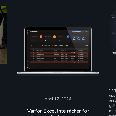
4
Säg
uppg
April 17, 2026
året
gäll
Varför Excel inte räcker för
med
mis